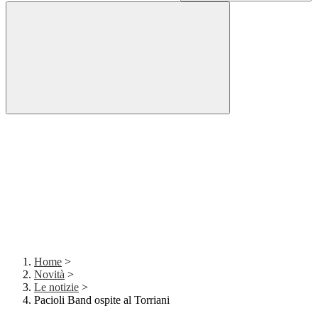
Home
>
Novità
>
Le notizie
>
Pacioli Band ospite al Torriani