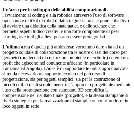
Un'area per lo sviluppo delle abilità computazionali
e
l'avviamento al coding e alla robotica attraverso l'uso di software
opensource e di kit di robot didattici. Questa area si pone l'obiettivo
di avviare una didattica della matematica e delle scienze che
permetta aspetti ludico creativi e una forte componente di peer
learning ove tutti gli allievi possano essere protagonisti.
L'ultima area
è quella più ambiziosa: vorremmo dare vita ad un
progetto solidale di collaborazione tra le nostre classi del corso per
geometri (ora tecnici di costruzioni ambiente e territorio) ed enti no-
profit che agiscono nel continente africano (in particolare in
Tanzania ed Angola). L'idea è di supportare le onlus ogni qualvolta
si renda necessario un supporto tecnico nel percorso di
progettazione, sia per oggetti semplici, sia per la costruzione di
piccoli edifici (asili scuole mense). L’approccio progettuale mediante
l'uso della prototipazione con stampanti 3D semplifica la
comprensione del risultato finale (progetto), e la stessa stampante si
rivela strategica per la realizzazione di stampi, con cui riprodurre in
loco oggetti in serie