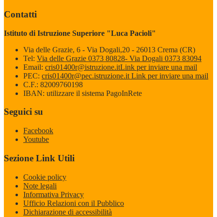
Contatti
Istituto di Istruzione Superiore "Luca Pacioli"
Via delle Grazie, 6 - Via Dogali,20 - 26013 Crema (CR)
Tel:
Via delle Grazie 0373 80828- Via Dogali 0373 83094
Email:
cris01400r@istruzione.it
Link per inviare una mail
PEC:
cris01400r@pec.istruzione.it
Link per inviare una mail
C.F.: 82009760198
IBAN: utilizzare il sistema PagoInRete
Seguici su
Facebook
Youtube
Sezione Link Utili
Cookie policy
Note legali
Informativa Privacy
Ufficio Relazioni con il Pubblico
Dichiarazione di accessibilità