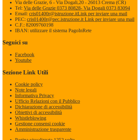
Via delle Grazie, 6 - Via Dogali,20 - 26013 Crema (CR)
Tel:
Via delle Grazie 0373 80828- Via Dogali 0373 83094
Email:
cris01400r@istruzione.it
Link per inviare una mail
PEC:
cris01400r@pec.istruzione.it
Link per inviare una mail
C.F.: 82009760198
IBAN: utilizzare il sistema PagoInRete
Seguici su
Facebook
Youtube
Sezione Link Utili
Cookie policy
Note legali
Informativa Privacy
Ufficio Relazioni con il Pubblico
Dichiarazione di accessibilità
Obiettivi di accessibilità
Whistleblowing
Gestione consensi cookie
Amministrazione trasparente
Pagina visualizzata
1252
volte