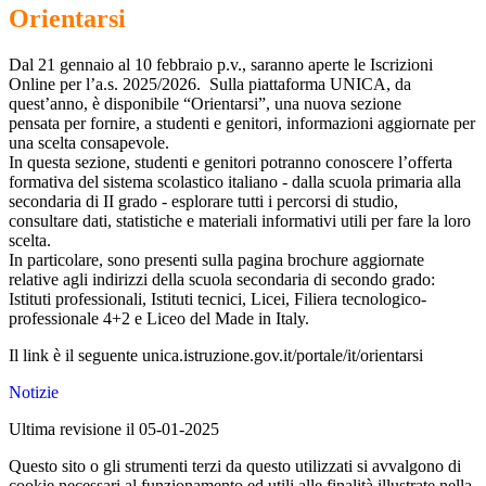
Orientarsi
Dal 21 gennaio al 10 febbraio p.v., saranno aperte le Iscrizioni
Online per l’a.s. 2025/2026. Sulla piattaforma UNICA, da
quest’anno, è disponibile “Orientarsi”, una nuova sezione
pensata per fornire, a studenti e genitori, informazioni aggiornate per
una scelta consapevole.
In questa sezione, studenti e genitori potranno conoscere l’offerta
formativa del sistema scolastico italiano - dalla scuola primaria alla
secondaria di II grado - esplorare tutti i percorsi di studio,
consultare dati, statistiche e materiali informativi utili per fare la loro
scelta.
In particolare, sono presenti sulla pagina brochure aggiornate
relative agli indirizzi della scuola secondaria di secondo grado:
Istituti professionali, Istituti tecnici, Licei, Filiera tecnologico-
professionale 4+2 e Liceo del Made in Italy.
Il link è il seguente unica.istruzione.gov.it/portale/it/orientarsi
Notizie
Ultima revisione il 05-01-2025
Questo sito o gli strumenti terzi da questo utilizzati si avvalgono di
cookie necessari al funzionamento ed utili alle finalità illustrate nella