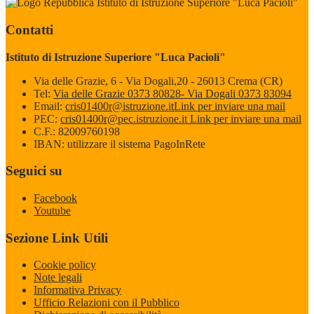
Istituto di Istruzione Superiore "Luca Pacioli"
Contatti
Istituto di Istruzione Superiore "Luca Pacioli"
Via delle Grazie, 6 - Via Dogali,20 - 26013 Crema (CR)
Tel:
Via delle Grazie 0373 80828- Via Dogali 0373 83094
Email:
cris01400r@istruzione.it
Link per inviare una mail
PEC:
cris01400r@pec.istruzione.it
Link per inviare una mail
C.F.: 82009760198
IBAN: utilizzare il sistema PagoInRete
Seguici su
Facebook
Youtube
Sezione Link Utili
Cookie policy
Note legali
Informativa Privacy
Ufficio Relazioni con il Pubblico