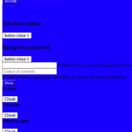
-
Entra con SPID
Entra con CIE
Seleziona utente
button close
×
Recupero password
button close
×
E-mail
Verrà inviato un messaggio all'indirizz
E-mail inviata, si prega di controllare la casella di posta elettronica!
Errore
Chiudi
Successo
Chiudi
Informazione
Chiudi