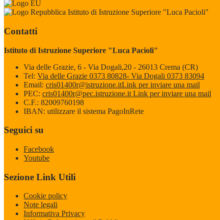
Istituto di Istruzione Superiore "Luca Pacioli"
Contatti
Istituto di Istruzione Superiore "Luca Pacioli"
Via delle Grazie, 6 - Via Dogali,20 - 26013 Crema (CR)
Tel:
Via delle Grazie 0373 80828- Via Dogali 0373 83094
Email:
cris01400r@istruzione.it
Link per inviare una mail
PEC:
cris01400r@pec.istruzione.it
Link per inviare una mail
C.F.: 82009760198
IBAN: utilizzare il sistema PagoInRete
Seguici su
Facebook
Youtube
Sezione Link Utili
Cookie policy
Note legali
Informativa Privacy