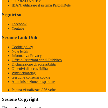
C.F.: 82009760198
IBAN: utilizzare il sistema PagoInRete
Seguici su
Facebook
Youtube
Sezione Link Utili
Cookie policy
Note legali
Informativa Privacy
Ufficio Relazioni con il Pubblico
Dichiarazione di accessibilità
Obiettivi di accessibilità
Whistleblowing
Gestione consensi cookie
Amministrazione trasparente
Pagina visualizzata
876
volte
Sezione Copyright