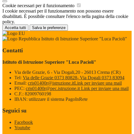
Cookie necessari per il funzionamento
I cookie necessari per il funzionamento non possono essere
disabilitati. È possibile consultare l'elenco nella pagina della cookie
policy.
Accetta tutti
Salva le preferenze
Istituto di Istruzione Superiore "Luca Pacioli"
Contatti
Istituto di Istruzione Superiore "Luca Pacioli"
Via delle Grazie, 6 - Via Dogali,20 - 26013 Crema (CR)
Tel:
Via delle Grazie 0373 80828- Via Dogali 0373 83094
Email:
cris01400r@istruzione.it
Link per inviare una mail
PEC:
cris01400r@pec.istruzione.it
Link per inviare una mail
C.F.: 82009760198
IBAN: utilizzare il sistema PagoInRete
Seguici su
Facebook
Youtube