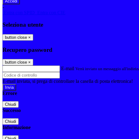
-
Entra con SPID
Entra con CIE
Seleziona utente
button close
×
Recupero password
button close
×
E-mail
Verrà inviato un messaggio all'indirizz
E-mail inviata, si prega di controllare la casella di posta elettronica!
Errore
Chiudi
Successo
Chiudi
Informazione
Chiudi