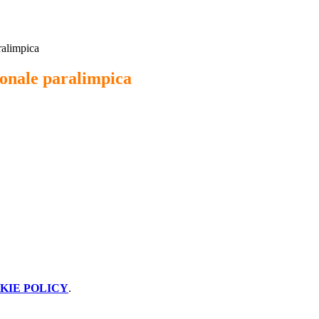
ralimpica
ionale paralimpica
KIE POLICY
.