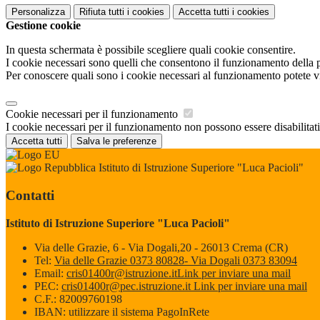
Personalizza
Rifiuta tutti
i cookies
Accetta tutti
i cookies
Gestione cookie
In questa schermata è possibile scegliere quali cookie consentire.
I cookie necessari sono quelli che consentono il funzionamento della pi
Per conoscere quali sono i cookie necessari al funzionamento potete v
Cookie necessari per il funzionamento
I cookie necessari per il funzionamento non possono essere disabilitati.
Accetta tutti
Salva le preferenze
Istituto di Istruzione Superiore "Luca Pacioli"
Contatti
Istituto di Istruzione Superiore "Luca Pacioli"
Via delle Grazie, 6 - Via Dogali,20 - 26013 Crema (CR)
Tel:
Via delle Grazie 0373 80828- Via Dogali 0373 83094
Email:
cris01400r@istruzione.it
Link per inviare una mail
PEC:
cris01400r@pec.istruzione.it
Link per inviare una mail
C.F.: 82009760198
IBAN: utilizzare il sistema PagoInRete