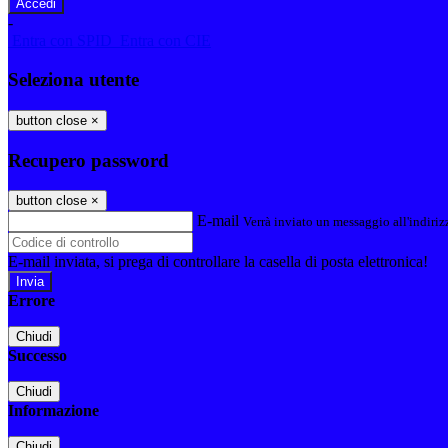
-
Entra con SPID
Entra con CIE
Seleziona utente
button close
×
Recupero password
button close
×
E-mail
Verrà inviato un messaggio all'indirizz
E-mail inviata, si prega di controllare la casella di posta elettronica!
Errore
Chiudi
Successo
Chiudi
Informazione
Chiudi