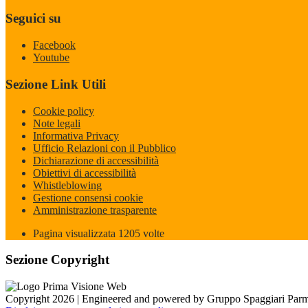
Seguici su
Facebook
Youtube
Sezione Link Utili
Cookie policy
Note legali
Informativa Privacy
Ufficio Relazioni con il Pubblico
Dichiarazione di accessibilità
Obiettivi di accessibilità
Whistleblowing
Gestione consensi cookie
Amministrazione trasparente
Pagina visualizzata
1205
volte
Sezione Copyright
Copyright 2026 | Engineered and powered by Gruppo Spaggiari Parm