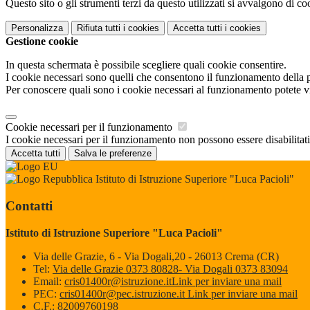
Questo sito o gli strumenti terzi da questo utilizzati si avvalgono di coo
Personalizza
Rifiuta tutti
i cookies
Accetta tutti
i cookies
Gestione cookie
In questa schermata è possibile scegliere quali cookie consentire.
I cookie necessari sono quelli che consentono il funzionamento della pi
Per conoscere quali sono i cookie necessari al funzionamento potete v
Cookie necessari per il funzionamento
I cookie necessari per il funzionamento non possono essere disabilitati.
Accetta tutti
Salva le preferenze
Istituto di Istruzione Superiore "Luca Pacioli"
Contatti
Istituto di Istruzione Superiore "Luca Pacioli"
Via delle Grazie, 6 - Via Dogali,20 - 26013 Crema (CR)
Tel:
Via delle Grazie 0373 80828- Via Dogali 0373 83094
Email:
cris01400r@istruzione.it
Link per inviare una mail
PEC:
cris01400r@pec.istruzione.it
Link per inviare una mail
C.F.: 82009760198