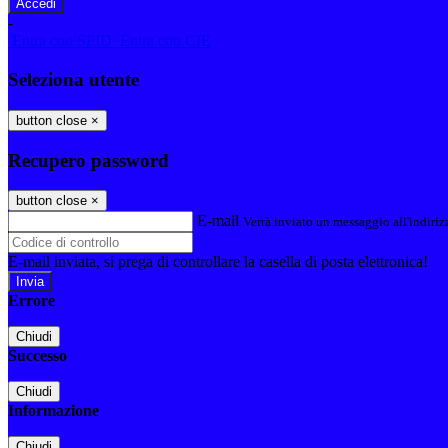
-
Entra con SPID
Entra con CIE
Seleziona utente
button close
×
Recupero password
button close
×
E-mail
Verrà inviato un messaggio all'indirizz
E-mail inviata, si prega di controllare la casella di posta elettronica!
Errore
Chiudi
Successo
Chiudi
Informazione
Chiudi