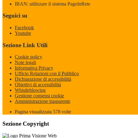
IBAN: utilizzare il sistema PagoInRete
Seguici su
Facebook
Youtube
Sezione Link Utili
Cookie policy
Note legali
Informativa Privacy
Ufficio Relazioni con il Pubblico
Dichiarazione di accessibilità
Obiettivi di accessibilità
Whistleblowing
Gestione consensi cookie
Amministrazione trasparente
Pagina visualizzata
578
volte
Sezione Copyright