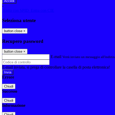
-
Entra con SPID
Entra con CIE
Seleziona utente
button close
×
Recupero password
button close
×
E-mail
Verrà inviato un messaggio all'indirizz
E-mail inviata, si prega di controllare la casella di posta elettronica!
Errore
Chiudi
Successo
Chiudi
Informazione
Chiudi