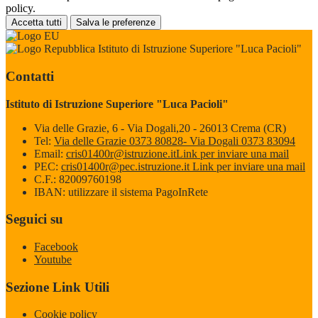
policy.
Accetta tutti
Salva le preferenze
Istituto di Istruzione Superiore "Luca Pacioli"
Contatti
Istituto di Istruzione Superiore "Luca Pacioli"
Via delle Grazie, 6 - Via Dogali,20 - 26013 Crema (CR)
Tel:
Via delle Grazie 0373 80828- Via Dogali 0373 83094
Email:
cris01400r@istruzione.it
Link per inviare una mail
PEC:
cris01400r@pec.istruzione.it
Link per inviare una mail
C.F.: 82009760198
IBAN: utilizzare il sistema PagoInRete
Seguici su
Facebook
Youtube
Sezione Link Utili
Cookie policy