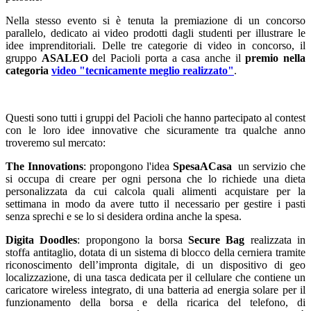
Nella stesso evento si è tenuta la premiazione di un concorso
parallelo, dedicato ai video prodotti dagli studenti per illustrare le
idee imprenditoriali. Delle tre categorie di video in concorso, il
gruppo
ASALEO
del Pacioli porta a casa anche il
premio nella
categoria
video "tecnicamente meglio realizzato"
.
Questi sono tutti i gruppi del Pacioli che hanno partecipato al contest
con le loro idee innovative che sicuramente tra qualche anno
troveremo sul mercato:
The Innovations
: propongono l'idea
SpesaACasa
un servizio che
si occupa di creare per ogni persona che lo richiede una dieta
personalizzata da cui calcola quali alimenti acquistare per la
settimana in modo da avere tutto il necessario per gestire i pasti
senza sprechi e se lo si desidera ordina anche la spesa.
Digita Doodles
: propongono la borsa
Secure Bag
realizzata in
stoffa antitaglio, dotata di un sistema di blocco della cerniera tramite
riconoscimento dell’impronta digitale, di un dispositivo di geo
localizzazione, di una tasca dedicata per il cellulare che contiene un
caricatore wireless integrato, di una batteria ad energia solare per il
funzionamento della borsa e della ricarica del telefono, di