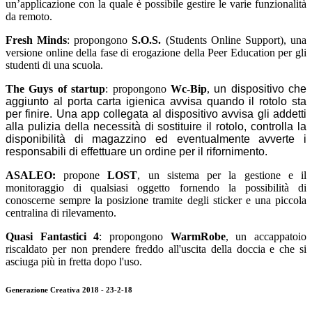
un’applicazione con la quale è possibile gestire le varie funzionalità
da remoto.
Fresh Minds
: propongono
S.O.S.
(Students Online Support), una
versione online della fase di erogazione della Peer Education per gli
studenti di una scuola.
The Guys of startup
: propongono
Wc-Bip
,
un dispositivo che
aggiunto al porta carta igienica avvisa quando il rotolo sta
per finire. Una app collegata al dispositivo avvisa gli addetti
alla pulizia della necessità di sostituire il rotolo, controlla la
disponibilità di magazzino ed eventualmente avverte i
responsabili di effettuare un ordine per il rifornimento.
ASALEO
:
propone
LOST
, un sistema per la gestione e il
monitoraggio di qualsiasi oggetto fornendo la possibilità di
conoscerne sempre la posizione tramite degli sticker e una piccola
centralina di rilevamento.
Quasi Fantastici 4
: propongono
WarmRobe
, un accappatoio
riscaldato per non prendere freddo all'uscita della doccia e che si
asciuga più in fretta dopo l'uso.
Generazione Creativa 2018 - 23-2-18