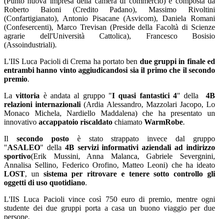
(Punto nuova impresa della camera di commercio) e composta da
Roberto Baioni (Credito Padano), Massimo Rivoltini
(Confartigianato), Antonio Pisacane (Asvicom), Daniela Romani
(Confesercenti), Marco Trevisan (Preside della Facoltà di Scienze
agrarie dell'Università Cattolica), Francesco Bosisio
(Assoindustriali).
L'IIS Luca Pacioli di Crema ha portato ben
due gruppi in finale ed
entrambi hanno vinto aggiudicandosi sia il primo che il secondo
premio
.
La
vittoria
è andata al gruppo "
I quasi fantastici 4
" della
4B
relazioni internazionali
(Ardia Alessandro, Mazzolari Jacopo, Lo
Monaco Michela, Nardiello Maddalena) che ha presentato un
innovativo
accappatoio riscaldato
chiamato
WarmRobe
.
Il
secondo posto
è stato strappato invece dal gruppo
"
ASALEO
" della
4B servizi informativi aziendali ad indirizzo
sportivo
(Erik Mussini, Anna Malanca, Gabriele Severgnini,
Annalisa Sellino, Federico Orofino, Matteo Leoni) che ha ideato
LOST
, un
sistema per ritrovare e tenere sotto controllo gli
oggetti di uso quotidiano
.
L'IIS Luca Pacioli vince così 750 euro di premio, mentre ogni
studente dei due gruppi porta a casa un buono viaggio per due
persone.