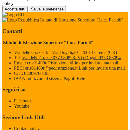
policy.
Accetta tutti
Salva le preferenze
Istituto di Istruzione Superiore "Luca Pacioli"
Contatti
Istituto di Istruzione Superiore "Luca Pacioli"
Via delle Grazie, 6 - Via Dogali,20 - 26013 Crema (CR)
Tel:
Via delle Grazie 0373 80828- Via Dogali 0373 83094
Email:
cris01400r@istruzione.it
Link per inviare una mail
PEC:
cris01400r@pec.istruzione.it
Link per inviare una mail
C.F.: 82009760198
IBAN: utilizzare il sistema PagoInRete
Seguici su
Facebook
Youtube
Sezione Link Utili
Cookie policy