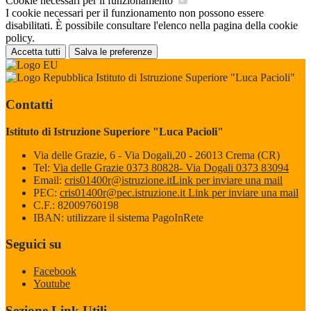
Cookie necessari per il funzionamento
I cookie necessari per il funzionamento non possono essere
disabilitati. È possibile consultare l'elenco nella pagina della cookie
policy.
Accetta tutti
Salva le preferenze
Istituto di Istruzione Superiore "Luca Pacioli"
Contatti
Istituto di Istruzione Superiore "Luca Pacioli"
Via delle Grazie, 6 - Via Dogali,20 - 26013 Crema (CR)
Tel:
Via delle Grazie 0373 80828- Via Dogali 0373 83094
Email:
cris01400r@istruzione.it
Link per inviare una mail
PEC:
cris01400r@pec.istruzione.it
Link per inviare una mail
C.F.: 82009760198
IBAN: utilizzare il sistema PagoInRete
Seguici su
Facebook
Youtube
Sezione Link Utili