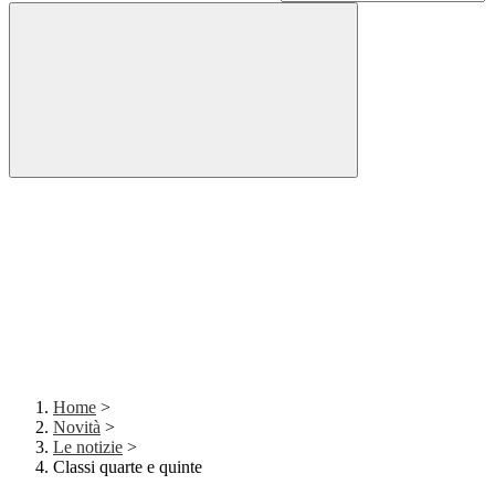
Home
>
Novità
>
Le notizie
>
Classi quarte e quinte