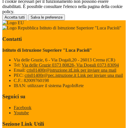
I cookie necessari per il funzionamento non possono essere
disabilitati. È possibile consultare l'elenco nella pagina della cookie
policy.
Accetta tutti
Salva le preferenze
Istituto di Istruzione Superiore "Luca Pacioli"
Contatti
Istituto di Istruzione Superiore "Luca Pacioli"
Via delle Grazie, 6 - Via Dogali,20 - 26013 Crema (CR)
Tel:
Via delle Grazie 0373 80828- Via Dogali 0373 83094
Email:
cris01400r@istruzione.it
Link per inviare una mail
PEC:
cris01400r@pec.istruzione.it
Link per inviare una mail
C.F.: 82009760198
IBAN: utilizzare il sistema PagoInRete
Seguici su
Facebook
Youtube
Sezione Link Utili