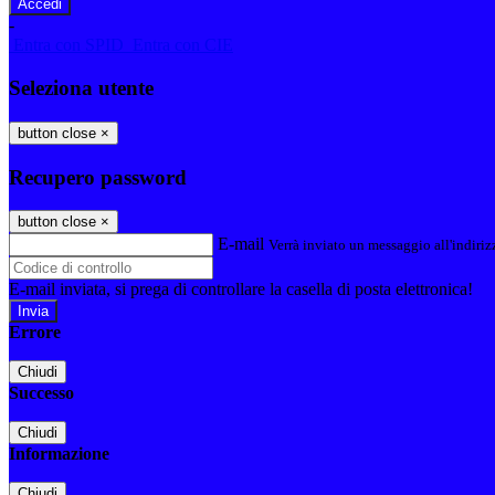
-
Entra con SPID
Entra con CIE
Seleziona utente
button close
×
Recupero password
button close
×
E-mail
Verrà inviato un messaggio all'indirizz
E-mail inviata, si prega di controllare la casella di posta elettronica!
Errore
Chiudi
Successo
Chiudi
Informazione
Chiudi