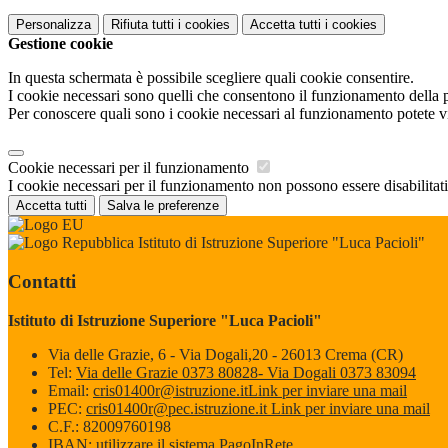
Personalizza
Rifiuta tutti
i cookies
Accetta tutti
i cookies
Gestione cookie
In questa schermata è possibile scegliere quali cookie consentire.
I cookie necessari sono quelli che consentono il funzionamento della pi
Per conoscere quali sono i cookie necessari al funzionamento potete v
Cookie necessari per il funzionamento
I cookie necessari per il funzionamento non possono essere disabilitati.
Accetta tutti
Salva le preferenze
Istituto di Istruzione Superiore "Luca Pacioli"
Contatti
Istituto di Istruzione Superiore "Luca Pacioli"
Via delle Grazie, 6 - Via Dogali,20 - 26013 Crema (CR)
Tel:
Via delle Grazie 0373 80828- Via Dogali 0373 83094
Email:
cris01400r@istruzione.it
Link per inviare una mail
PEC:
cris01400r@pec.istruzione.it
Link per inviare una mail
C.F.: 82009760198
IBAN: utilizzare il sistema PagoInRete