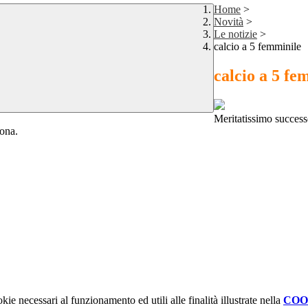
Home
>
Novità
>
Le notizie
>
calcio a 5 femminile
calcio a 5 fe
Meritatissimo successo
mona.
kie necessari al funzionamento ed utili alle finalità illustrate nella
COO