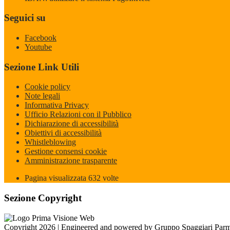
Seguici su
Facebook
Youtube
Sezione Link Utili
Cookie policy
Note legali
Informativa Privacy
Ufficio Relazioni con il Pubblico
Dichiarazione di accessibilità
Obiettivi di accessibilità
Whistleblowing
Gestione consensi cookie
Amministrazione trasparente
Pagina visualizzata
632
volte
Sezione Copyright
Copyright 2026 | Engineered and powered by Gruppo Spaggiari Parm