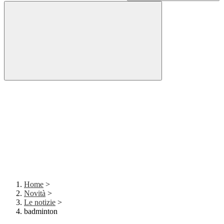
Home
>
Novità
>
Le notizie
>
badminton