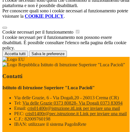
I cookie necessari sono quelli che consentono il funzionamento della
piattaforma e non è possibile disabilitarli.
Per conoscere quali sono i cookie necessari al funzionamento potete
visionare la
COOKIE POLICY
.
Cookie necessari per il funzionamento
I cookie necessari per il funzionamento non possono essere
disabilitati. È possibile consultare l'elenco nella pagina della cookie
policy.
Accetta tutti
Salva le preferenze
Istituto di Istruzione Superiore "Luca Pacioli"
Contatti
Istituto di Istruzione Superiore "Luca Pacioli"
Via delle Grazie, 6 - Via Dogali,20 - 26013 Crema (CR)
Tel:
Via delle Grazie 0373 80828- Via Dogali 0373 83094
Email:
cris01400r@istruzione.it
Link per inviare una mail
PEC:
cris01400r@pec.istruzione.it
Link per inviare una mail
C.F.: 82009760198
IBAN: utilizzare il sistema PagoInRete