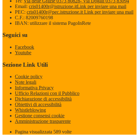
Tel:
Via delle Grazie 0373 80828- Via Dogali 0373 83094
Email:
cris01400r@istruzione.it
Link per inviare una mail
PEC:
cris01400r@pec.istruzione.it
Link per inviare una mail
C.F.: 82009760198
IBAN: utilizzare il sistema PagoInRete
Seguici su
Facebook
Youtube
Sezione Link Utili
Cookie policy
Note legali
Informativa Privacy
Ufficio Relazioni con il Pubblico
Dichiarazione di accessibilità
Obiettivi di accessibilità
Whistleblowing
Gestione consensi cookie
Amministrazione trasparente
Pagina visualizzata
589
volte