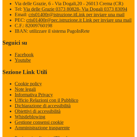
Via delle Grazie, 6 - Via Dogali,20 - 26013 Crema (CR)
Tel:
Via delle Grazie 0373 80828- Via Dogali 0373 83094
Email:
cris01400r@istruzione.it
Link per inviare una mail
PEC:
cris01400r@pec.istruzione.it
Link per inviare una mail
C.F.: 82009760198
IBAN: utilizzare il sistema PagoInRete
Seguici su
Facebook
Youtube
Sezione Link Utili
Cookie policy
Note legali
Informativa Privacy
Ufficio Relazioni con il Pubblico
Dichiarazione di accessibilità
Obiettivi di accessibilità
Whistleblowing
Gestione consensi cookie
Amministrazione trasparente