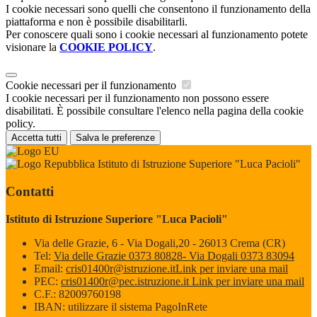
I cookie necessari sono quelli che consentono il funzionamento della
piattaforma e non è possibile disabilitarli.
Per conoscere quali sono i cookie necessari al funzionamento potete
visionare la
COOKIE POLICY
.
Cookie necessari per il funzionamento
I cookie necessari per il funzionamento non possono essere
disabilitati. È possibile consultare l'elenco nella pagina della cookie
policy.
Accetta tutti
Salva le preferenze
Istituto di Istruzione Superiore "Luca Pacioli"
Contatti
Istituto di Istruzione Superiore "Luca Pacioli"
Via delle Grazie, 6 - Via Dogali,20 - 26013 Crema (CR)
Tel:
Via delle Grazie 0373 80828- Via Dogali 0373 83094
Email:
cris01400r@istruzione.it
Link per inviare una mail
PEC:
cris01400r@pec.istruzione.it
Link per inviare una mail
C.F.: 82009760198
IBAN: utilizzare il sistema PagoInRete