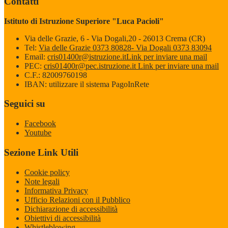
Contatti
Istituto di Istruzione Superiore "Luca Pacioli"
Via delle Grazie, 6 - Via Dogali,20 - 26013 Crema (CR)
Tel:
Via delle Grazie 0373 80828- Via Dogali 0373 83094
Email:
cris01400r@istruzione.it
Link per inviare una mail
PEC:
cris01400r@pec.istruzione.it
Link per inviare una mail
C.F.: 82009760198
IBAN: utilizzare il sistema PagoInRete
Seguici su
Facebook
Youtube
Sezione Link Utili
Cookie policy
Note legali
Informativa Privacy
Ufficio Relazioni con il Pubblico
Dichiarazione di accessibilità
Obiettivi di accessibilità
Whistleblowing