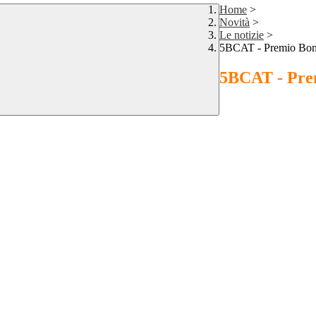
Home
>
Novità
>
Le notizie
>
5BCAT - Premio Bont
5BCAT - Prem