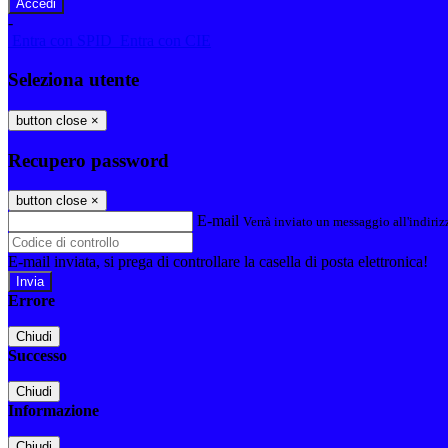
-
Entra con SPID
Entra con CIE
Seleziona utente
button close
×
Recupero password
button close
×
E-mail
Verrà inviato un messaggio all'indirizz
E-mail inviata, si prega di controllare la casella di posta elettronica!
Errore
Chiudi
Successo
Chiudi
Informazione
Chiudi