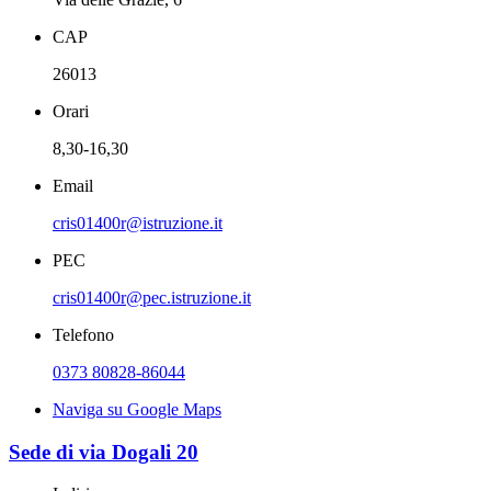
CAP
26013
Orari
8,30-16,30
Email
cris01400r@istruzione.it
PEC
cris01400r@pec.istruzione.it
Telefono
0373 80828-86044
Naviga su Google Maps
Sede di via Dogali 20