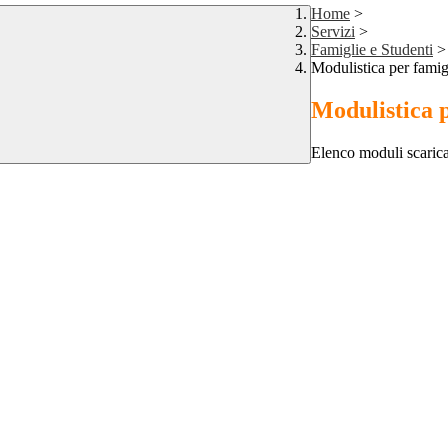
Home
>
Servizi
>
Famiglie e Studenti
>
Modulistica per famig
Modulistica 
Elenco moduli scarica