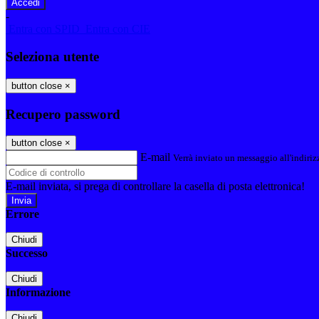
-
Entra con SPID
Entra con CIE
Seleziona utente
button close
×
Recupero password
button close
×
E-mail
Verrà inviato un messaggio all'indirizz
E-mail inviata, si prega di controllare la casella di posta elettronica!
Errore
Chiudi
Successo
Chiudi
Informazione
Chiudi