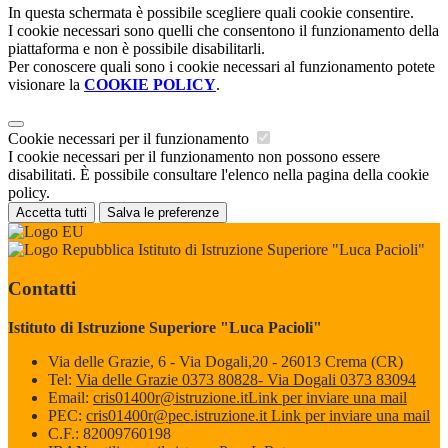
In questa schermata è possibile scegliere quali cookie consentire.
I cookie necessari sono quelli che consentono il funzionamento della
piattaforma e non è possibile disabilitarli.
Per conoscere quali sono i cookie necessari al funzionamento potete
visionare la
COOKIE POLICY
.
Cookie necessari per il funzionamento
I cookie necessari per il funzionamento non possono essere
disabilitati. È possibile consultare l'elenco nella pagina della cookie
policy.
Accetta tutti
Salva le preferenze
Istituto di Istruzione Superiore "Luca Pacioli"
Contatti
Istituto di Istruzione Superiore "Luca Pacioli"
Via delle Grazie, 6 - Via Dogali,20 - 26013 Crema (CR)
Tel:
Via delle Grazie 0373 80828- Via Dogali 0373 83094
Email:
cris01400r@istruzione.it
Link per inviare una mail
PEC:
cris01400r@pec.istruzione.it
Link per inviare una mail
C.F.: 82009760198