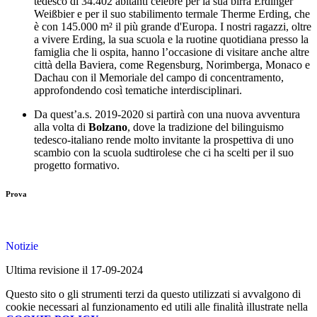
tedesco di 34.402 abitanti celebre per la sua birra Erdinger
Weißbier e per il suo stabilimento termale Therme Erding, che
è con 145.000 m² il più grande d'Europa. I nostri ragazzi, oltre
a vivere Erding, la sua scuola e la ruotine quotidiana presso la
famiglia che li ospita, hanno l’occasione di visitare anche altre
città della Baviera, come Regensburg, Norimberga, Monaco e
Dachau con il Memoriale del campo di concentramento,
approfondendo così tematiche interdisciplinari.
Da quest’a.s. 2019-2020 si partirà con una nuova avventura
alla volta di
Bolzano
, dove la tradizione del bilinguismo
tedesco-italiano rende molto invitante la prospettiva di uno
scambio con la scuola sudtirolese che ci ha scelti per il suo
progetto formativo.
Prova
Notizie
Ultima revisione il 17-09-2024
Questo sito o gli strumenti terzi da questo utilizzati si avvalgono di
cookie necessari al funzionamento ed utili alle finalità illustrate nella