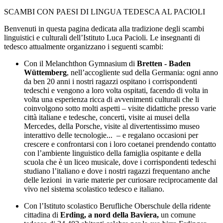
SCAMBI CON PAESI DI LINGUA TEDESCA AL PACIOLI
Benvenuti in questa pagina dedicata alla tradizione degli scambi
linguistici e culturali dell’Istituto Luca Pacioli. Le insegnanti di
tedesco attualmente organizzano i seguenti scambi:
Con il Melanchthon Gymnasium di
Bretten - Baden
Wüttemberg
, nell’accogliente sud della Germania: ogni anno
da ben 20 anni i nostri ragazzi ospitano i corrispondenti
tedeschi e vengono a loro volta ospitati, facendo di volta in
volta una esperienza ricca di avvenimenti culturali che li
coinvolgono sotto molti aspetti – visite didattiche presso varie
città italiane e tedesche, concerti, visite ai musei della
Mercedes, della Porsche, visite al divertentissimo museo
interattivo delle tecnologie... – e regalano occasioni per
crescere e confrontarsi con i loro coetanei prendendo contatto
con l’ambiente linguistico della famiglia ospitante e della
scuola che è un liceo musicale, dove i corrispondenti tedeschi
studiano l’italiano e dove i nostri ragazzi frequentano anche
delle lezioni in varie materie per curiosare reciprocamente dal
vivo nel sistema scolastico tedesco e italiano.
Con l’Istituto scolastico Berufliche Oberschule della ridente
cittadina di
Erding, a nord della Baviera,
un comune