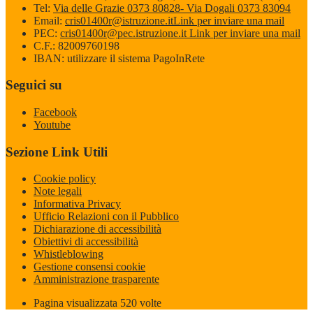
Tel:
Via delle Grazie 0373 80828- Via Dogali 0373 83094
Email:
cris01400r@istruzione.it
Link per inviare una mail
PEC:
cris01400r@pec.istruzione.it
Link per inviare una mail
C.F.: 82009760198
IBAN: utilizzare il sistema PagoInRete
Seguici su
Facebook
Youtube
Sezione Link Utili
Cookie policy
Note legali
Informativa Privacy
Ufficio Relazioni con il Pubblico
Dichiarazione di accessibilità
Obiettivi di accessibilità
Whistleblowing
Gestione consensi cookie
Amministrazione trasparente
Pagina visualizzata
520
volte