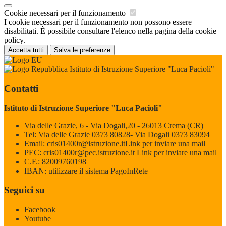
Cookie necessari per il funzionamento
I cookie necessari per il funzionamento non possono essere
disabilitati. È possibile consultare l'elenco nella pagina della cookie
policy.
Accetta tutti
Salva le preferenze
Istituto di Istruzione Superiore "Luca Pacioli"
Contatti
Istituto di Istruzione Superiore "Luca Pacioli"
Via delle Grazie, 6 - Via Dogali,20 - 26013 Crema (CR)
Tel:
Via delle Grazie 0373 80828- Via Dogali 0373 83094
Email:
cris01400r@istruzione.it
Link per inviare una mail
PEC:
cris01400r@pec.istruzione.it
Link per inviare una mail
C.F.: 82009760198
IBAN: utilizzare il sistema PagoInRete
Seguici su
Facebook
Youtube