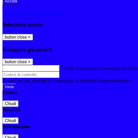
-
Entra con SPID
Entra con CIE
Seleziona utente
button close
×
Recupero password
button close
×
E-mail
Verrà inviato un messaggio all'indirizz
E-mail inviata, si prega di controllare la casella di posta elettronica!
Errore
Chiudi
Successo
Chiudi
Informazione
Chiudi