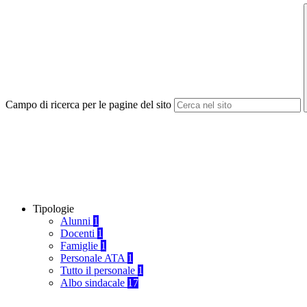
Campo di ricerca per le pagine del sito
Tipologie
Alunni
1
Docenti
1
Famiglie
1
Personale ATA
1
Tutto il personale
1
Albo sindacale
17