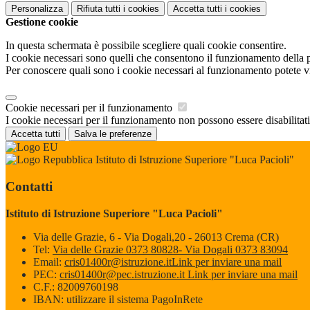
Personalizza
Rifiuta tutti
i cookies
Accetta tutti
i cookies
Gestione cookie
In questa schermata è possibile scegliere quali cookie consentire.
I cookie necessari sono quelli che consentono il funzionamento della pi
Per conoscere quali sono i cookie necessari al funzionamento potete v
Cookie necessari per il funzionamento
I cookie necessari per il funzionamento non possono essere disabilitati.
Accetta tutti
Salva le preferenze
Istituto di Istruzione Superiore "Luca Pacioli"
Contatti
Istituto di Istruzione Superiore "Luca Pacioli"
Via delle Grazie, 6 - Via Dogali,20 - 26013 Crema (CR)
Tel:
Via delle Grazie 0373 80828- Via Dogali 0373 83094
Email:
cris01400r@istruzione.it
Link per inviare una mail
PEC:
cris01400r@pec.istruzione.it
Link per inviare una mail
C.F.: 82009760198
IBAN: utilizzare il sistema PagoInRete