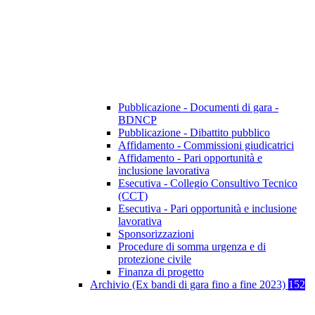
Pubblicazione - Documenti di gara -
BDNCP
Pubblicazione - Dibattito pubblico
Affidamento - Commissioni giudicatrici
Affidamento - Pari opportunità e
inclusione lavorativa
Esecutiva - Collegio Consultivo Tecnico
(CCT)
Esecutiva - Pari opportunità e inclusione
lavorativa
Sponsorizzazioni
Procedure di somma urgenza e di
protezione civile
Finanza di progetto
Archivio (Ex bandi di gara fino a fine 2023)
152