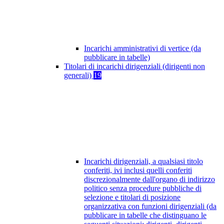
Incarichi amministrativi di vertice (da
pubblicare in tabelle)
Titolari di incarichi dirigenziali (dirigenti non
generali)
19
Incarichi dirigenziali, a qualsiasi titolo
conferiti, ivi inclusi quelli conferiti
discrezionalmente dall'organo di indirizzo
politico senza procedure pubbliche di
selezione e titolari di posizione
organizzativa con funzioni dirigenziali (da
pubblicare in tabelle che distinguano le