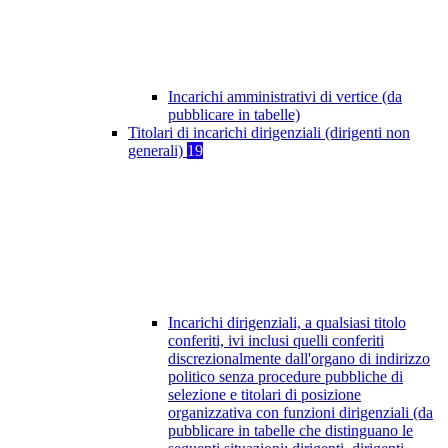
Incarichi amministrativi di vertice (da
pubblicare in tabelle)
Titolari di incarichi dirigenziali (dirigenti non
generali)
19
Incarichi dirigenziali, a qualsiasi titolo
conferiti, ivi inclusi quelli conferiti
discrezionalmente dall'organo di indirizzo
politico senza procedure pubbliche di
selezione e titolari di posizione
organizzativa con funzioni dirigenziali (da
pubblicare in tabelle che distinguano le