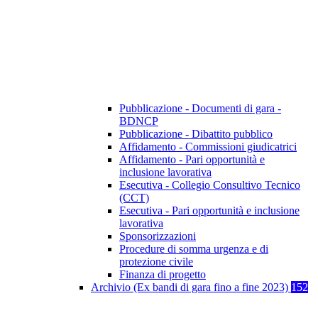
Pubblicazione - Documenti di gara -
BDNCP
Pubblicazione - Dibattito pubblico
Affidamento - Commissioni giudicatrici
Affidamento - Pari opportunità e
inclusione lavorativa
Esecutiva - Collegio Consultivo Tecnico
(CCT)
Esecutiva - Pari opportunità e inclusione
lavorativa
Sponsorizzazioni
Procedure di somma urgenza e di
protezione civile
Finanza di progetto
Archivio (Ex bandi di gara fino a fine 2023)
152